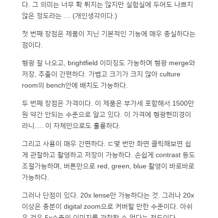
다. 그 의미는 너무 확 튀지는 않지만 실험실에 두어도 나쁘지
않은 정도라는 … (개인생각이다.)
첫 번째 장점은 제품이 지닌 기본적인 기능에 매우 충실하다는
점이다.
형광 잘 나오고, brightfield 이미징도 가능하며 형광 merge와
저장, 추출이 간편하다. 가볍고 크기가 크지 않아 culture
room의 bench안에 배치도 가능하다.
두 번째 장점은 가격이다. 이 제품은 부가세 포함해서 1500만
원 약간 안되는 수준으로 알고 있다. 이 가격에 형광현미경이
라니…. 이 자체만으로도 훌륭하다.
그리고 사용이 매우 간편하다. ㄷ몇 번만 화면 클릭해보면 쉽
게 관찰하고 촬영하고 저장이 가능하다. 손쉽게 contrast 등도
조절가능하며, 버튼만으로 red, green, blue 촬영이 바로바로
가능하다.
그러나 단점이 있다. 20x lense만 가능하다는 것. 그러나 20x
이상은 충분이 digital zoom으로 커버할 만한 수준이다. 아쉬
운 것은 5x수준의 이미지를 관찰할 수 없다는 정도이다.